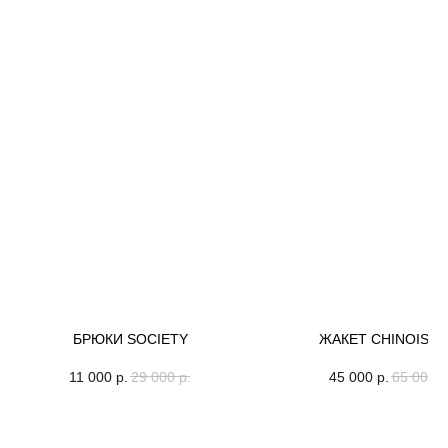
БРЮКИ SOCIETY
ЖАКЕТ CHINOISER
11 000
р.
29 000
р.
45 000
р.
65 000
р