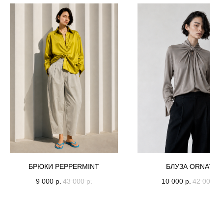
БРЮКИ PEPPERMINT
БЛУЗА ORNATE
9 000
р.
43 000
р.
10 000
р.
42 000
р