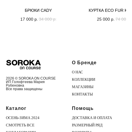
БРЮКИ CADY
КУРТКА ECO FUR KI
17 000
р.
34 000
р.
25 000
р.
74 000
р
О Бренде
О НАС
2026 © SOROKA ON COURSE
КОЛЛЕКЦИИ
ИП Голофтеева Мария
Рубеновна
МАГАЗИНЫ
Все права защищены
КОНТАКТЫ
Каталог
Помощь
ОСЕНЬ-ЗИМА 2024
ДОСТАВКА И ОПЛАТА
СМОТРЕТЬ ВСЕ
РАЗМЕРНЫЙ РЯД