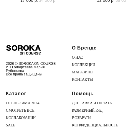
17 000
р.
34 000
р.
12 000
р.
35 000
р
О Бренде
О НАС
2026 © SOROKA ON COURSE
КОЛЛЕКЦИИ
ИП Голофтеева Мария
Рубеновна
МАГАЗИНЫ
Все права защищены
КОНТАКТЫ
Каталог
Помощь
ОСЕНЬ-ЗИМА 2024
ДОСТАВКА И ОПЛАТА
СМОТРЕТЬ ВСЕ
РАЗМЕРНЫЙ РЯД
КОЛЛАБОРАЦИИ
ВОЗВРАТЫ
SALE
КОНФИДЕНЦИАЛЬНОСТЬ