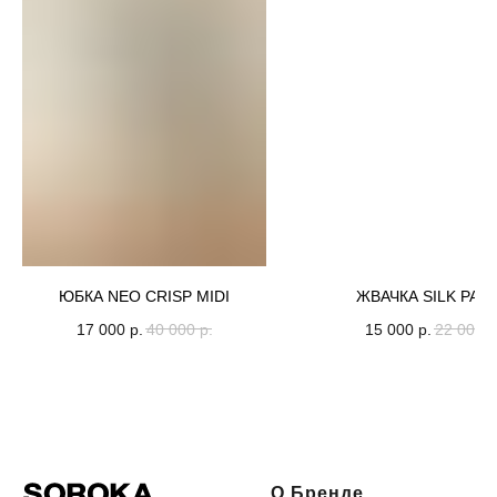
ЮБКА NEO CRISP MIDI
ЖВАЧКА SILK PAP
17 000
р.
40 000
р.
15 000
р.
22 000
р
О Бренде