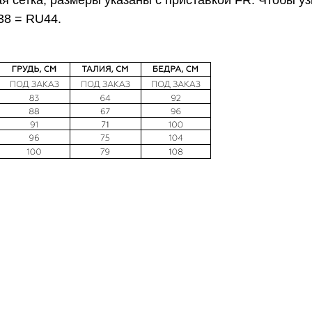
 сетка, размеры указаны с приставкой FR. Чтобы узн
38 = RU44.