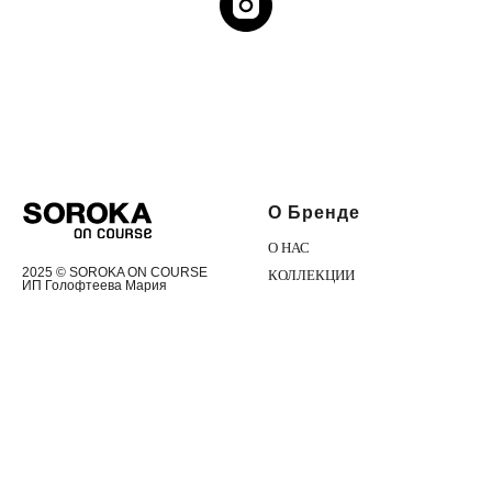
О Бренде
О НАС
2025 © SOROKA ON COURSE
КОЛЛЕКЦИИ
ИП Голофтеева Мария
Рубеновна
МАГАЗИНЫ
Все права защищены
КОНТАКТЫ
Каталог
Помощь
ОСЕНЬ-ЗИМА 2024
ДОСТАВКА И ОПЛАТА
СМОТРЕТЬ ВСЕ
РАЗМЕРНЫЙ РЯД
КОЛЛАБОРАЦИИ
ВОЗВРАТЫ